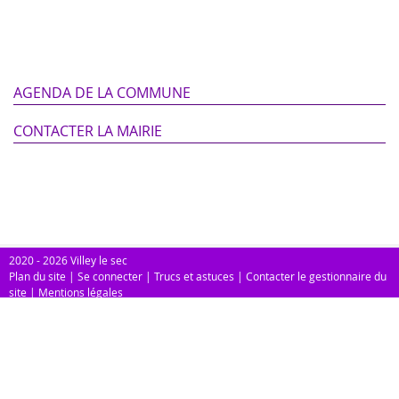
AGENDA DE LA COMMUNE
CONTACTER LA MAIRIE
2020 - 2026 Villey le sec
Plan du site
|
Se connecter
|
Trucs et astuces
|
Contacter le gestionnaire du
site
|
Mentions légales