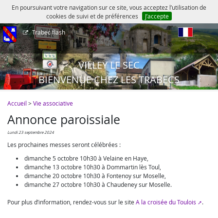
En poursuivant votre navigation sur ce site, vous acceptez l’utilisation de
cookies de suivi et de préférences
J’accepte
Trabec flash
fr
VILLEY LE SEC
BIENVENUE CHEZ LES TRABECS
Accueil
>
Vie associative
Annonce paroissiale
lundi 23 septembre 2024
Les prochaines messes seront célébrées :
dimanche 5 octobre 10h30 à Velaine en Haye,
dimanche 13 octobre 10h30 à Dommartin lès Toul,
dimanche 20 octobre 10h30 à Fontenoy sur Moselle,
dimanche 27 octobre 10h30 à Chaudeney sur Moselle.
Pour plus d’information, rendez-vous sur le site
A la croisée du Toulois
.