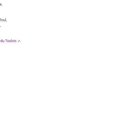
e,
oul,
,
 du Toulois
.