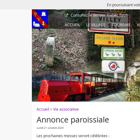
En poursuivant votr
Consultez le dernier
Trabec flash
ACCUEIL
LE VILLAGE
TOURISME
V
Accueil
>
Vie associative
Annonce paroissiale
lundi 21 octobre 2024
Les prochaines messes seront célébrées :