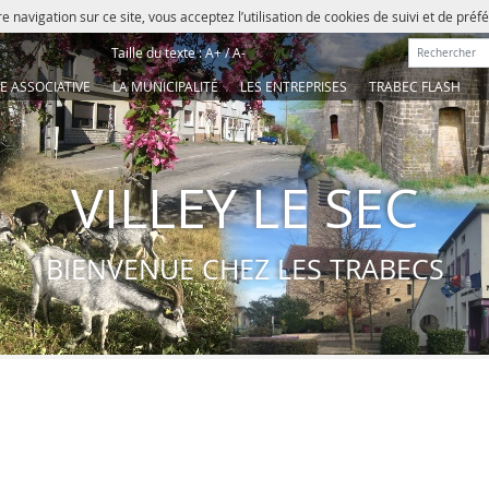
e navigation sur ce site, vous acceptez l’utilisation de cookies de suivi et de pré
Rechercher :
Taille du texte :
A+
/
A-
IE ASSOCIATIVE
LA MUNICIPALITÉ
LES ENTREPRISES
TRABEC FLASH
VILLEY LE SEC
BIENVENUE CHEZ LES TRABECS