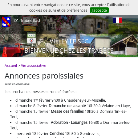
En poursuivant votre navigation sur ce site, vous acceptez l’utilisation de
cookies de suivi et de préférences
J’accepte
Trabec flash
fr
VILLEY LE SEC
BIENVENUE CHEZ LES TRABECS
Accueil
>
Vie associative
Annonces paroissiales
lundi 19 janvier 2026
Les prochaines messes seront célébrées :
er
dimanche 1
février 9h00 à Chaudeney-sur-Moselle,
dimanche 8 février
Dimanche de la santé
10h30 à Velaine-en-Haye,
dimanche 15 février
Messe des familles
10h30 à Dommartin-lès-
Toul,
dimanche 15 février
Adoration - Louanges
16h30 à Dommartin-lès-
Toul,
mercredi 18 février
Cendres
18h30 à Gondreville,