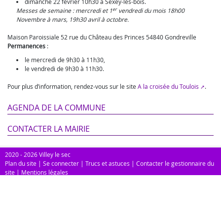
dimanche 22 février 10h30 à Sexey-lès-bois.
er
Messes de semaine : mercredi et 1
vendredi du mois 18h00
Novembre à mars, 19h30 avril à octobre.
Maison Paroissiale 52 rue du Château des Princes 54840 Gondreville
Permanences
:
le mercredi de 9h30 à 11h30,
le vendredi de 9h30 à 11h30.
Pour plus d’information, rendez-vous sur le site
A la croisée du Toulois
.
AGENDA DE LA COMMUNE
CONTACTER LA MAIRIE
2020 - 2026 Villey le sec
Plan du site
|
Se connecter
|
Trucs et astuces
|
Contacter le gestionnaire du
site
|
Mentions légales