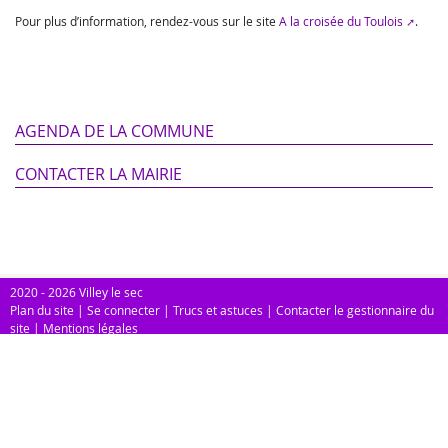
Pour plus d’information, rendez-vous sur le site
A la croisée du Toulois
.
AGENDA DE LA COMMUNE
CONTACTER LA MAIRIE
2020 - 2026 Villey le sec
Plan du site
|
Se connecter
|
Trucs et astuces
|
Contacter le gestionnaire du
site
|
Mentions légales