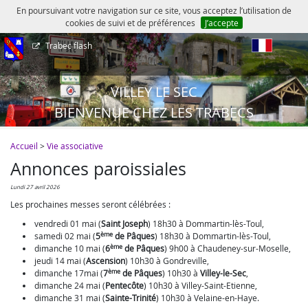
En poursuivant votre navigation sur ce site, vous acceptez l’utilisation de
cookies de suivi et de préférences
J’accepte
Trabec flash
fr
VILLEY LE SEC
BIENVENUE CHEZ LES TRABECS
Accueil
>
Vie associative
Annonces paroissiales
lundi 27 avril 2026
Les prochaines messes seront célébrées :
vendredi 01 mai (
Saint Joseph
) 18h30 à Dommartin-lès-Toul,
ème
samedi 02 mai (
5
de Pâques
) 18h30 à Dommartin-lès-Toul,
ème
dimanche 10 mai (
6
de Pâques
) 9h00 à Chaudeney-sur-Moselle,
jeudi 14 mai (
Ascension
) 10h30 à Gondreville,
ème
dimanche 17mai (
7
de Pâques
) 10h30 à
Villey-le-Sec
,
dimanche 24 mai (
Pentecôte
) 10h30 à Villey-Saint-Etienne,
dimanche 31 mai (
Sainte-Trinité
) 10h30 à Velaine-en-Haye.