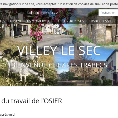
e navigation sur ce site, vous acceptez l’utilisation de cookies de suivi et de pré
Rechercher :
Taille du texte :
A+
/
A-
IE ASSOCIATIVE
LA MUNICIPALITÉ
LES ENTREPRISES
TRABEC FLASH
VILLEY LE SEC
BIENVENUE CHEZ LES TRABECS
du travail de l’OSIER
’après-midi