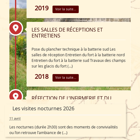
2019
Voir la suite...
LES SALLES DE RÉCEPTIONS ET
ENTRETIENS
Pose du plancher technique à la batterie sud Les
salles de réception Entretien du fort à la batterie nord
Entretien du fort à la batterie sud Travaux des champs
sur les glacis du fort (…)
2018
Voir la suite...
RÉFECTION DE L’INFIRMERIE ET DU
PONT
Les visites nocturnes 2026
Exposition sur le matériel de médecine de guerre
11 avril
Exposition sur l’hôpital Gama [1] de Toul Réfection de
Les nocturnes (durée 2h30) sont des moments de convivialités
l’infirmerie Réfection du pont
ou l’on retrouve l’ambiance de (…)
2017