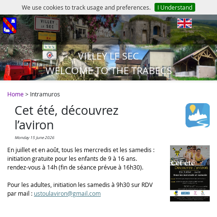
We use cookies to track usage and preferences.
I Understand
en
VILLEY LE SEC
WELCOME TO THE TRABECS
Home
> Intramuros
Cet été, découvrez
l’aviron
Monday 15 June 2026
En juillet et en août, tous les mercredis et les samedis :
initiation gratuite pour les enfants de 9 à 16 ans.
rendez-vous à 14h (fin de séance prévue à 16h30).
Pour les adultes, initiation les samedis à 9h30 sur RDV
par mail :
ustoulaviron@gmail.com