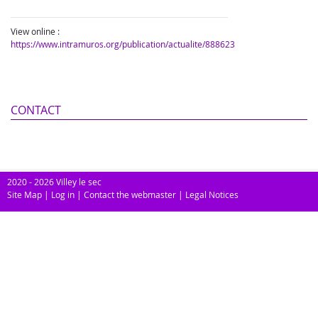
View online :
https://www.intramuros.org/publication/actualite/888623
CONTACT
2020 - 2026 Villey le sec
Site Map
|
Log in
|
Contact the webmaster
|
Legal Notices