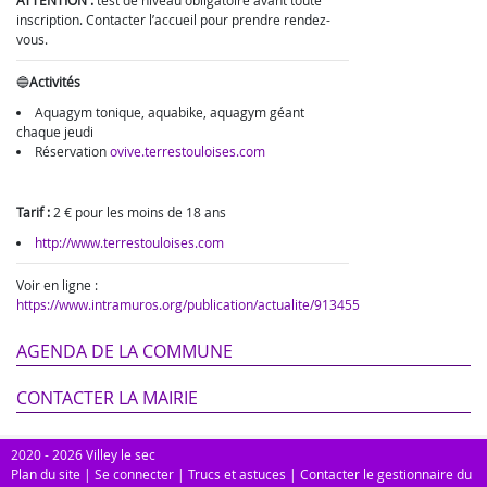
ATTENTION :
test de niveau obligatoire avant toute
inscription. Contacter l’accueil pour prendre rendez-
vous.
🔵
Activités
Aquagym tonique, aquabike, aquagym géant
chaque jeudi
Réservation
ovive.terrestouloises.com
Tarif :
2 € pour les moins de 18 ans
http://www.terrestouloises.com
Voir en ligne :
https://www.intramuros.org/publication/actualite/913455
AGENDA DE LA COMMUNE
CONTACTER LA MAIRIE
2020 - 2026 Villey le sec
Plan du site
|
Se connecter
|
Trucs et astuces
|
Contacter le gestionnaire du