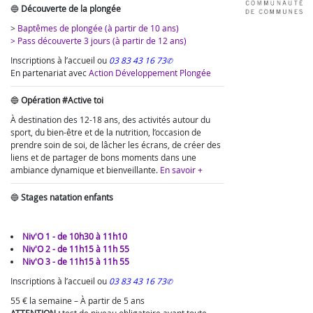
🔵
Découverte de la plongée
>
Baptêmes de plongée (à partir de 10 ans)
> Pass découverte 3 jours (à partir de 12 ans)
Inscriptions à l’accueil ou
03 83 43 16 73
En partenariat avec
Action Développement Plongée
🔵
Opération #Active toi
À destination des 12-18 ans, des activités autour du
sport, du bien-être et de la nutrition, l’occasion de
prendre soin de soi, de lâcher les écrans, de créer des
liens et de partager de bons moments dans une
ambiance dynamique et bienveillante.
En savoir +
🔵
Stages natation enfants
Niv'O 1 - de 10h30 à 11h10
Niv'O 2 - de 11h15 à 11h 55
Niv'O 3 - de 11h15 à 11h 55
Inscriptions à l’accueil ou
03 83 43 16 73
55 € la semaine – À partir de 5 ans