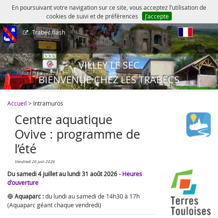
En poursuivant votre navigation sur ce site, vous acceptez l’utilisation de
cookies de suivi et de préférences
J’accepte
Trabec flash
fr
VILLEY LE SEC
BIENVENUE CHEZ LES TRABECS
Accueil
> Intramuros
Centre aquatique
Ovive : programme de
l’été
vendredi 26 juin 2026
Du samedi 4 juillet au lundi 31 août 2026 -
Heures
d'ouverture
🔵
Aquaparc :
du lundi au samedi de 14h30 à 17h
(Aquaparc géant chaque vendredi)