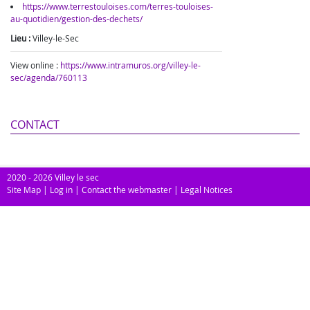
https://www.terrestouloises.com/terres-touloises-
au-quotidien/gestion-des-dechets/
Lieu :
Villey-le-Sec
View online :
https://www.intramuros.org/villey-le-
sec/agenda/760113
CONTACT
2020 - 2026 Villey le sec
Site Map
|
Log in
|
Contact the webmaster
|
Legal Notices