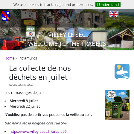
We use cookies to track usage and preferences.
I Understand
en
VILLEY LE SEC
WELCOME TO THE TRABECS
Home
> Intramuros
La collecte de nos
déchets en juillet
Sunday 28 June 2026
Les ramassages de juillet
Mercredi 8 juillet
Mercredi 22 juillet
N'oubliez pas de sortir vos poubelles la veille au soir.
Bac noir avec la poignée côté rue SVP.
https://www.villeylesec.fr/article96