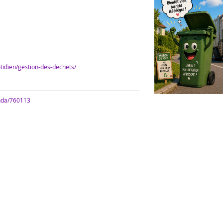
tidien/gestion-des-dechets/
enda/760113