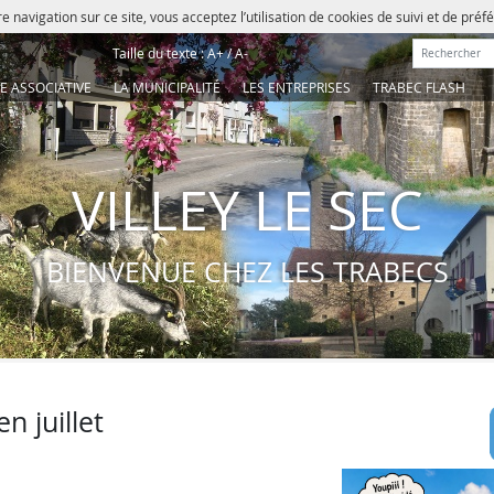
e navigation sur ce site, vous acceptez l’utilisation de cookies de suivi et de pré
Rechercher :
Taille du texte :
A+
/
A-
IE ASSOCIATIVE
LA MUNICIPALITÉ
LES ENTREPRISES
TRABEC FLASH
VILLEY LE SEC
BIENVENUE CHEZ LES TRABECS
n juillet