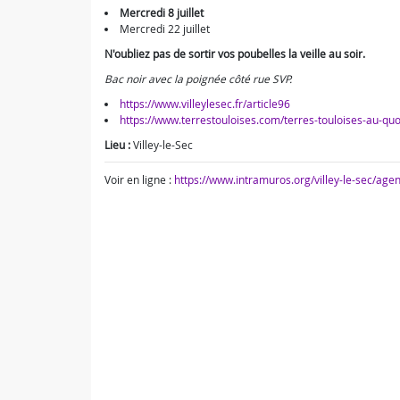
Mercredi 8 juillet
Mercredi 22 juillet
N'oubliez pas de sortir vos poubelles la veille au soir.
Bac noir avec la poignée côté rue SVP.
https://www.villeylesec.fr/article96
https://www.terrestouloises.com/terres-touloises-au-quo
Lieu :
Villey-le-Sec
Voir en ligne :
https://www.intramuros.org/villey-le-sec/ag