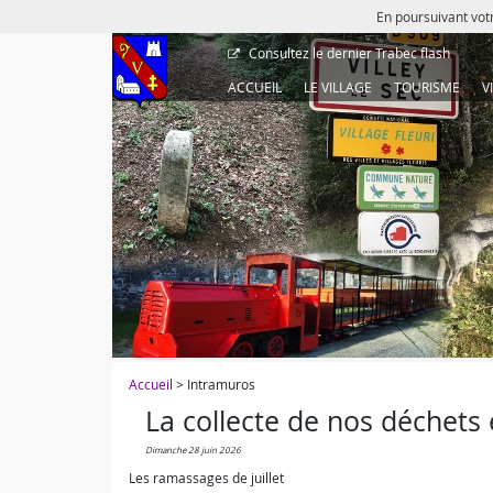
En poursuivant votr
Consultez le dernier
Trabec flash
ACCUEIL
LE VILLAGE
TOURISME
V
Accueil
> Intramuros
La collecte de nos déchets e
dimanche 28 juin 2026
Les ramassages de juillet