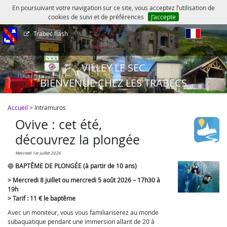
En poursuivant votre navigation sur ce site, vous acceptez l’utilisation de
cookies de suivi et de préférences
J’accepte
Trabec flash
fr
VILLEY LE SEC
BIENVENUE CHEZ LES TRABECS
Accueil
> Intramuros
Ovive : cet été,
découvrez la plongée
mercredi 1er juillet 2026
🔵
BAPTÊME DE PLONGÉE (à partir de 10 ans)
> Mercredi 8 juillet ou mercredi 5 août 2026 – 17h30 à
19h
> Tarif : 11 € le baptême
Avec un moniteur, vous vous familiariserez au monde
subaquatique pendant une immersion allant de 20 à