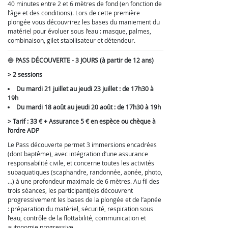
40 minutes entre 2 et 6 mètres de fond (en fonction de
l’âge et des conditions). Lors de cette première
plongée vous découvrirez les bases du maniement du
matériel pour évoluer sous l’eau : masque, palmes,
combinaison, gilet stabilisateur et détendeur.
🔵
PASS DÉCOUVERTE - 3 JOURS (à partir de 12 ans)
> 2 sessions
Du mardi 21 juillet au jeudi 23 juillet : de 17h30 à
19h
Du mardi 18 août au jeudi 20 août : de 17h30 à 19h
> Tarif : 33 € + Assurance 5 € en espèce ou chèque à
l’ordre ADP
Le Pass découverte permet 3 immersions encadrées
(dont baptême), avec intégration d’une assurance
responsabilité civile, et concerne toutes les activités
subaquatiques (scaphandre, randonnée, apnée, photo,
…) à une profondeur maximale de 6 mètres. Au fil des
trois séances, les participant(e)s découvrent
progressivement les bases de la plongée et de l’apnée
: préparation du matériel, sécurité, respiration sous
l’eau, contrôle de la flottabilité, communication et
autonomie progressive.