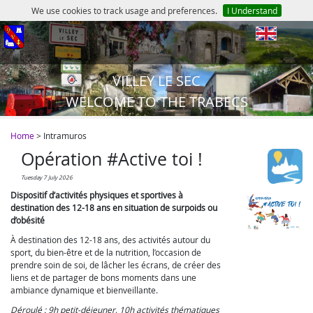
We use cookies to track usage and preferences.
I Understand
en
VILLEY LE SEC
WELCOME TO THE TRABECS
Home
> Intramuros
Opération #Active toi !
Tuesday 7 July 2026
Dispositif d’activités physiques et sportives à
destination des 12-18 ans en situation de surpoids ou
d’obésité
À destination des 12-18 ans, des activités autour du
sport, du bien-être et de la nutrition, l’occasion de
prendre soin de soi, de lâcher les écrans, de créer des
liens et de partager de bons moments dans une
ambiance dynamique et bienveillante.
Déroulé : 9h petit-déjeuner, 10h activités thématiques