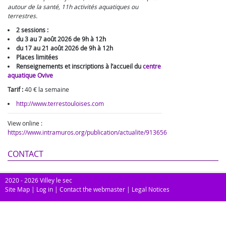
autour de la santé, 11h activités aquatiques ou
terrestres.
2 sessions :
du 3 au 7 août 2026 de 9h à 12h
du 17 au 21 août 2026 de 9h à 12h
Places limitées
Renseignements et inscriptions à l’accueil du
centre
aquatique Ovive
Tarif :
40 € la semaine
http://www.terrestouloises.com
View online :
https://www.intramuros.org/publication/actualite/913656
CONTACT
2020 - 2026 Villey le sec
Site Map
|
Log in
|
Contact the webmaster
|
Legal Notices