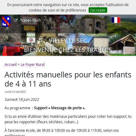
En poursuivant votre navigation sur ce site, vous acceptez l’utilisation de
cookies de suivi et de préférences
J’accepte
Trabec flash
fr
VILLEY LE SEC
BIENVENUE CHEZ LES TRABECS
Accueil
>
Le Foyer Rural
Activités manuelles pour les enfants
de 4 à 11 ans
lundi 23 mai 2022
Samedi 18 juin 2022
Au programme :
Support « Message de porte ».
Si tu as envie d’utiliser des matériaux particuliers pour créer ton support, tu
peux les rapporter (fleurs séchées, ruban…)
À l’ancienne école, de 9h30 à 10h30 ou de 10h30 à 11h30, selon vos
préférences.