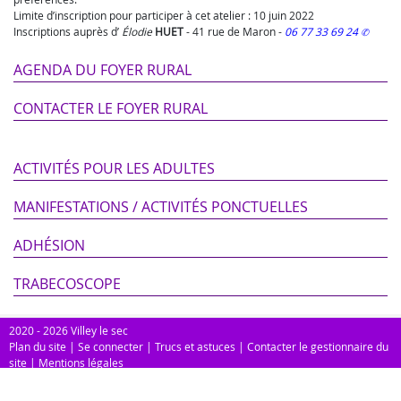
Limite d’inscription pour participer à cet atelier : 10 juin 2022
Inscriptions auprès d’
Élodie
HUET
-
41 rue de Maron
-
06 77 33 69 24
AGENDA DU FOYER RURAL
CONTACTER LE FOYER RURAL
ACTIVITÉS POUR LES ADULTES
MANIFESTATIONS / ACTIVITÉS PONCTUELLES
ADHÉSION
TRABECOSCOPE
2020 - 2026 Villey le sec
Plan du site
|
Se connecter
|
Trucs et astuces
|
Contacter le gestionnaire du
site
|
Mentions légales