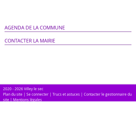
AGENDA DE LA COMMUNE
CONTACTER LA MAIRIE
2020 - 2026 Villey le sec
Plan du site
|
Se connecter
|
Trucs et astuces
|
Contacter le gestionnaire du
site
|
Mentions légales