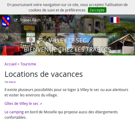
En poursuivant votre navigation sur ce site, vous acceptez l’utilisation de
cookies de suivi et de préférences
J’accepte
Trabec flash
fr
VILLEY LE SEC
BIENVENUE CHEZ LES TRABECS
Accueil
>
Tourisme
Locations de vacances
par
Mairie
Il existe plusieurs possibilités pour se loger à Villey le sec ou aux alentours
et visiter les environs du village.
Gîtes de Villey le sec
Le camping
en bord de Moselle qui propose aussi des ébergements
confortables.