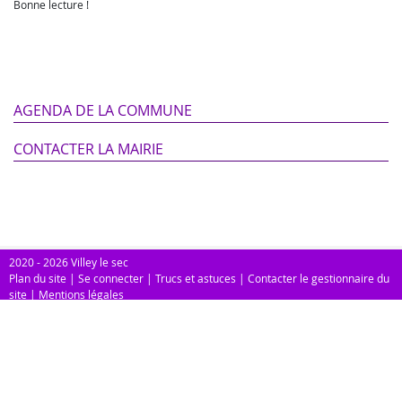
Bonne lecture !
AGENDA DE LA COMMUNE
CONTACTER LA MAIRIE
2020 - 2026 Villey le sec
Plan du site
|
Se connecter
|
Trucs et astuces
|
Contacter le gestionnaire du
site
|
Mentions légales