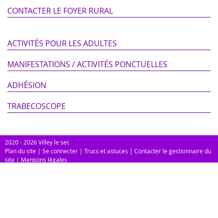
CONTACTER LE FOYER RURAL
ACTIVITÉS POUR LES ADULTES
MANIFESTATIONS / ACTIVITÉS PONCTUELLES
ADHÉSION
TRABECOSCOPE
2020 - 2026 Villey le sec
Plan du site
|
Se connecter
|
Trucs et astuces
|
Contacter le gestionnaire du
site
|
Mentions légales