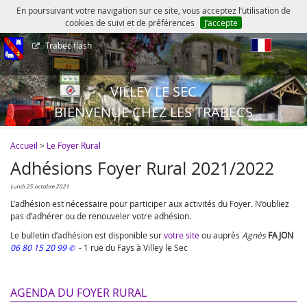
En poursuivant votre navigation sur ce site, vous acceptez l’utilisation de
cookies de suivi et de préférences
J’accepte
Trabec flash
fr
VILLEY LE SEC
BIENVENUE CHEZ LES TRABECS
Accueil
>
Le Foyer Rural
Adhésions Foyer Rural 2021/2022
lundi 25 octobre 2021
L’adhésion est nécessaire pour participer aux activités du Foyer. N’oubliez
pas d’adhérer ou de renouveler votre adhésion.
Le bulletin d’adhésion est disponible sur
votre site
ou auprès
Agnès
FAJON
06 80 15 20 99
- 1 rue du Fays à Villey le Sec
AGENDA DU FOYER RURAL