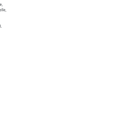
e,
lle,
l.