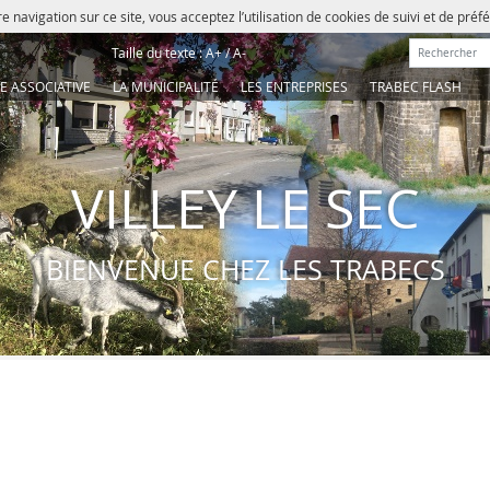
e navigation sur ce site, vous acceptez l’utilisation de cookies de suivi et de pré
Rechercher :
Taille du texte :
A+
/
A-
IE ASSOCIATIVE
LA MUNICIPALITÉ
LES ENTREPRISES
TRABEC FLASH
VILLEY LE SEC
BIENVENUE CHEZ LES TRABECS