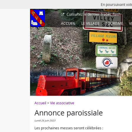
En poursuivant votr
Consultez le dernier
Trabec flash
ACCUEIL
LE VILLAGE
TOURISME
V
Accueil
>
Vie associative
Annonce paroissiale
lundi 26 juin 2023
Les prochaines messes seront célébrées :