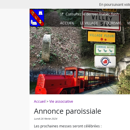
En poursuivant votr
Consultez le dernier
Trabec flash
ACCUEIL
LE VILLAGE
TOURISME
V
Accueil
>
Vie associative
Annonce paroissiale
lundi 26 février 2024
Les prochaines messes seront célébrées :