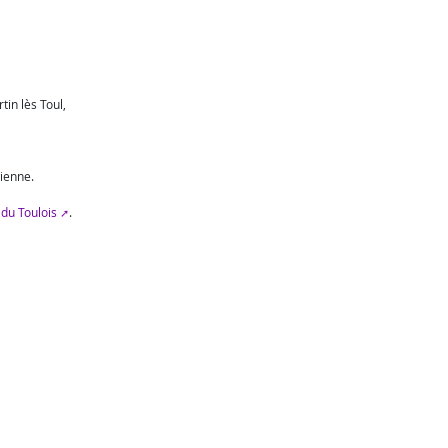
in lès Toul,
tienne.
 du Toulois
.