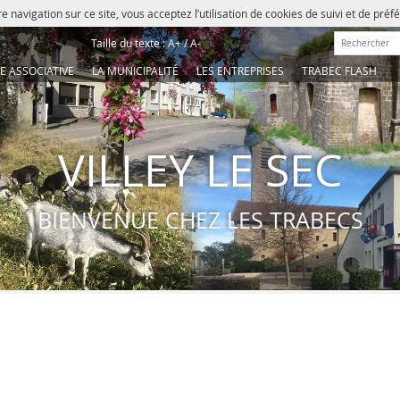
e navigation sur ce site, vous acceptez l’utilisation de cookies de suivi et de pré
Rechercher :
Taille du texte :
A+
/
A-
IE ASSOCIATIVE
LA MUNICIPALITÉ
LES ENTREPRISES
TRABEC FLASH
VILLEY LE SEC
BIENVENUE CHEZ LES TRABECS