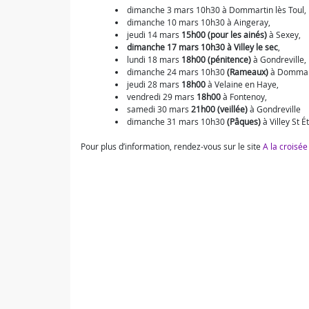
dimanche 3 mars 10h30 à Dommartin lès Toul,
dimanche 10 mars 10h30 à Aingeray,
jeudi 14 mars
15h00 (pour les ainés)
à Sexey,
dimanche 17 mars 10h30 à Villey le sec
,
lundi 18 mars
18h00 (pénitence)
à Gondreville,
dimanche 24 mars 10h30
(Rameaux)
à Dommart
jeudi 28 mars
18h00
à Velaine en Haye,
vendredi 29 mars
18h00
à Fontenoy,
samedi 30 mars
21h00 (veillée)
à Gondreville
dimanche 31 mars 10h30
(Pâques)
à Villey St É
Pour plus d’information, rendez-vous sur le site
A la croisée