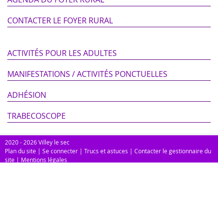
CONTACTER LE FOYER RURAL
ACTIVITÉS POUR LES ADULTES
MANIFESTATIONS / ACTIVITÉS PONCTUELLES
ADHÉSION
TRABECOSCOPE
2020 - 2026 Villey le sec
Plan du site
|
Se connecter
|
Trucs et astuces
|
Contacter le gestionnaire du
site
|
Mentions légales