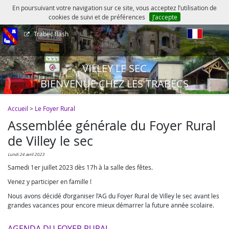
En poursuivant votre navigation sur ce site, vous acceptez l’utilisation de
cookies de suivi et de préférences
J’accepte
Trabec flash
fr
VILLEY LE SEC
BIENVENUE CHEZ LES TRABECS
Accueil
>
Le Foyer Rural
Assemblée générale du Foyer Rural
de Villey le sec
lundi 24 avril 2023
Samedi 1er juillet 2023 dès 17h à la salle des fêtes.
Venez y participer en famille !
Nous avons décidé d’organiser l’AG du Foyer Rural de Villey le sec avant les
grandes vacances pour encore mieux démarrer la future année scolaire.
AGENDA DU FOYER RURAL