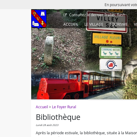
En poursuivant votr
Consultez le dernier
Trabec flash
ACCUEIL
LE VILLAGE
TOURISME
V
Accueil
>
Le Foyer Rural
Bibliothèque
lundi 28 août 2023
Après la période estivale, la bibliothèque, située à la Mais