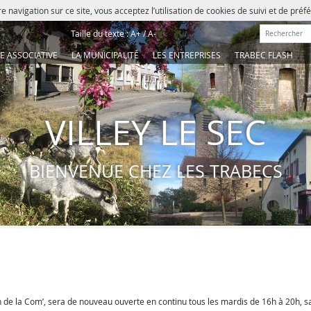
e navigation sur ce site, vous acceptez l’utilisation de cookies de suivi et de pré
Rechercher :
Taille du texte :
A+
/
A-
IE ASSOCIATIVE
LA MUNICIPALITÉ
LES ENTREPRISES
TRABEC FLASH
VILLEY LE SEC
BIENVENUE CHEZ LES TRABECS
on de la Com’, sera de nouveau ouverte en continu tous les mardis de 16h à 20h, s