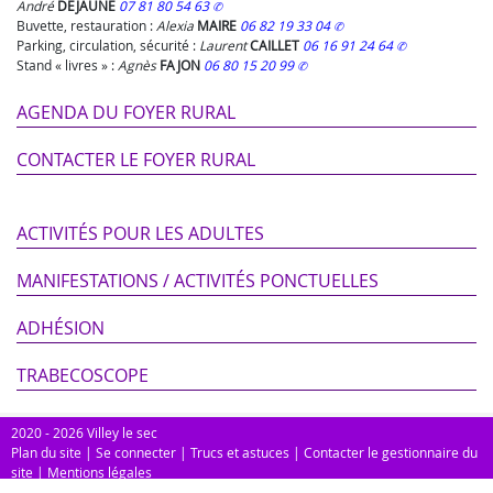
André
DEJAUNE
07 81 80 54 63
Buvette, restauration :
Alexia
MAIRE
06 82 19 33 04
Parking, circulation, sécurité :
Laurent
CAILLET
06 16 91 24 64
Stand « livres » :
Agnès
FAJON
06 80 15 20 99
AGENDA DU FOYER RURAL
CONTACTER LE FOYER RURAL
ACTIVITÉS POUR LES ADULTES
MANIFESTATIONS / ACTIVITÉS PONCTUELLES
ADHÉSION
TRABECOSCOPE
2020 - 2026 Villey le sec
Plan du site
|
Se connecter
|
Trucs et astuces
|
Contacter le gestionnaire du
site
|
Mentions légales