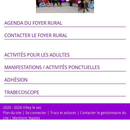
AGENDA DU FOYER RURAL
CONTACTER LE FOYER RURAL
ACTIVITÉS POUR LES ADULTES
MANIFESTATIONS / ACTIVITÉS PONCTUELLES
ADHÉSION
TRABECOSCOPE
2020 - 2026 Villey le sec
Plan du site
|
Se connecter
|
Trucs et astuces
|
Contacter le gestionnaire du
site
|
Mentions légales