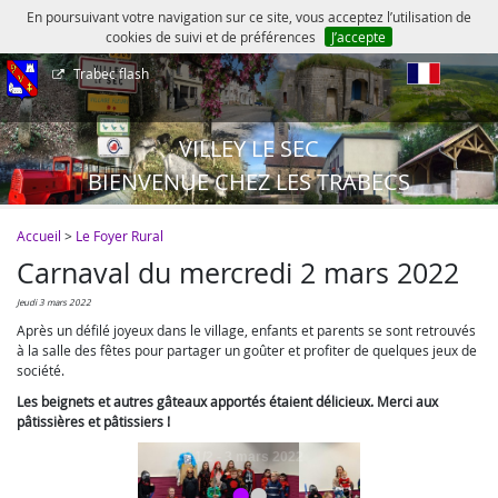
En poursuivant votre navigation sur ce site, vous acceptez l’utilisation de
cookies de suivi et de préférences
J’accepte
Trabec flash
fr
VILLEY LE SEC
BIENVENUE CHEZ LES TRABECS
Accueil
>
Le Foyer Rural
Carnaval du mercredi 2 mars 2022
jeudi 3 mars 2022
Après un défilé joyeux dans le village, enfants et parents se sont retrouvés
à la salle des fêtes pour partager un goûter et profiter de quelques jeux de
société.
Les beignets et autres gâteaux apportés étaient délicieux. Merci aux
pâtissières et pâtissiers !
•
•