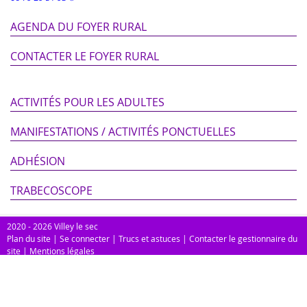
AGENDA DU FOYER RURAL
CONTACTER LE FOYER RURAL
ACTIVITÉS POUR LES ADULTES
MANIFESTATIONS / ACTIVITÉS PONCTUELLES
ADHÉSION
TRABECOSCOPE
2020 - 2026 Villey le sec
Plan du site
|
Se connecter
|
Trucs et astuces
|
Contacter le gestionnaire du
site
|
Mentions légales