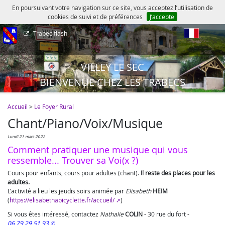
En poursuivant votre navigation sur ce site, vous acceptez l’utilisation de
cookies de suivi et de préférences
J’accepte
Trabec flash
fr
VILLEY LE SEC
BIENVENUE CHEZ LES TRABECS
Accueil
>
Le Foyer Rural
Chant/Piano/Voix/Musique
lundi 21 mars 2022
Comment pratiquer une musique qui vous
ressemble... Trouver sa Voi(x ?)
Cours pour enfants, cours pour adultes (chant).
Il reste des places pour les
adultes.
L’activité a lieu les jeudis soirs animée par
Elisabeth
HEIM
(
https://elisabethabicyclette.fr/accueil/
)
Si vous êtes intéressé, contactez
Nathalie
COLIN
-
30 rue du fort
-
06 79 29 51 93