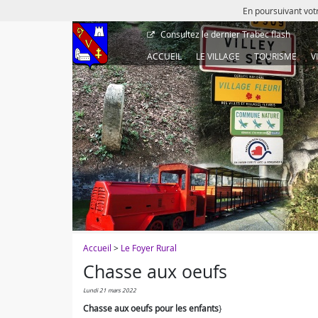
En poursuivant votr
Consultez le dernier
Trabec flash
ACCUEIL
LE VILLAGE
TOURISME
V
Accueil
>
Le Foyer Rural
Chasse aux oeufs
lundi 21 mars 2022
Chasse aux oeufs pour les enfants
}