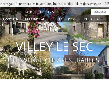
e navigation sur ce site, vous acceptez l’utilisation de cookies de suivi et de pré
Rechercher :
Taille du texte :
A+
/
A-
IE ASSOCIATIVE
LA MUNICIPALITÉ
LES ENTREPRISES
TRABEC FLASH
VILLEY LE SEC
BIENVENUE CHEZ LES TRABECS