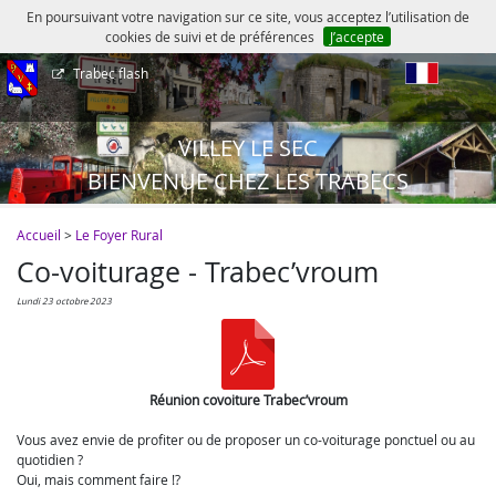
En poursuivant votre navigation sur ce site, vous acceptez l’utilisation de
cookies de suivi et de préférences
J’accepte
Trabec flash
fr
VILLEY LE SEC
BIENVENUE CHEZ LES TRABECS
Accueil
>
Le Foyer Rural
Co-voiturage - Trabec’vroum
lundi 23 octobre 2023
Réunion covoiture Trabec’vroum
Vous avez envie de profiter ou de proposer un co-voiturage ponctuel ou au
quotidien ?
Oui, mais comment faire !?