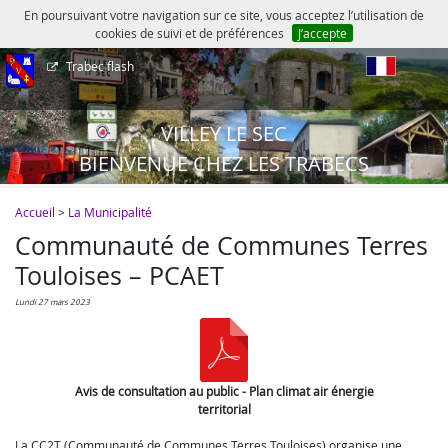
En poursuivant votre navigation sur ce site, vous acceptez l’utilisation de
cookies de suivi et de préférences
J’accepte
Trabec flash
fr
VILLEY LE SEC
BIENVENUE CHEZ LES TRABECS
Accueil
>
La Municipalité
Communauté de Communes Terres
Touloises – PCAET
lundi 27 mars 2023
Avis de consultation au public - Plan climat air énergie
territorial
La CC2T (Communauté de Communes Terres Touloises) organise une