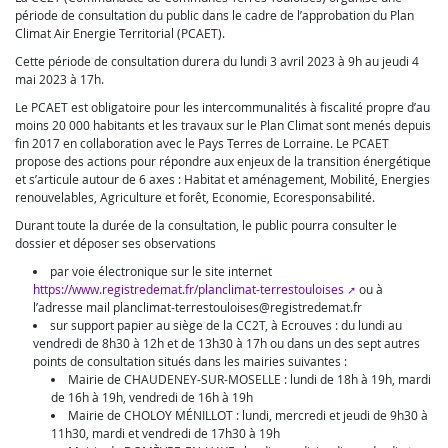
période de consultation du public dans le cadre de l’approbation du Plan
Climat Air Energie Territorial (PCAET).
Cette période de consultation durera du lundi 3 avril 2023 à 9h au jeudi 4
mai 2023 à 17h.
Le PCAET est obligatoire pour les intercommunalités à fiscalité propre d’au
moins 20 000 habitants et les travaux sur le Plan Climat sont menés depuis
fin 2017 en collaboration avec le Pays Terres de Lorraine. Le PCAET
propose des actions pour répondre aux enjeux de la transition énergétique
et s’articule autour de 6 axes : Habitat et aménagement, Mobilité, Energies
renouvelables, Agriculture et forêt, Economie, Ecoresponsabilité.
Durant toute la durée de la consultation, le public pourra consulter le
dossier et déposer ses observations
par voie électronique sur le site internet
https://www.registredemat.fr/planclimat-terrestouloises
ou à
l’adresse mail planclimat-terrestouloises@registredemat.fr
sur support papier au siège de la CC2T, à Ecrouves : du lundi au
vendredi de 8h30 à 12h et de 13h30 à 17h ou dans un des sept autres
points de consultation situés dans les mairies suivantes :
Mairie de CHAUDENEY-SUR-MOSELLE : lundi de 18h à 19h, mardi
de 16h à 19h, vendredi de 16h à 19h
Mairie de CHOLOY MÉNILLOT : lundi, mercredi et jeudi de 9h30 à
11h30, mardi et vendredi de 17h30 à 19h