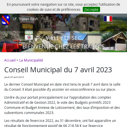
En poursuivant votre navigation sur ce site, vous acceptez l’utilisation de
cookies de suivi et de préférences
J’accepte
Trabec flash
fr
VILLEY LE SEC
BIENVENUE CHEZ LES TRABECS
Accueil
>
La Municipalité
Conseil Municipal du 7 avril 2023
jeudi 20 avril 2023
Le dernier Conseil Municipal en date s’est tenu le jeudi 7 avril dans la salle
du Conseil. Il était possible d’y assister en visioconférence ou sur place.
L’ordre du jour portait principalement sur l’approbation des comptes
Administratif et de Gestion 2022, le vote des Budgets primitifs 2023
Commune et Budget Annexe de Lotissement, des taux d’imposition et des
subventions communales 2023.
Les résultats de l’exercice 2022, au 31 décembre, ont fait apparaître un
résultat de fonctionnement positif de 66 218,58 € sur l’exercice