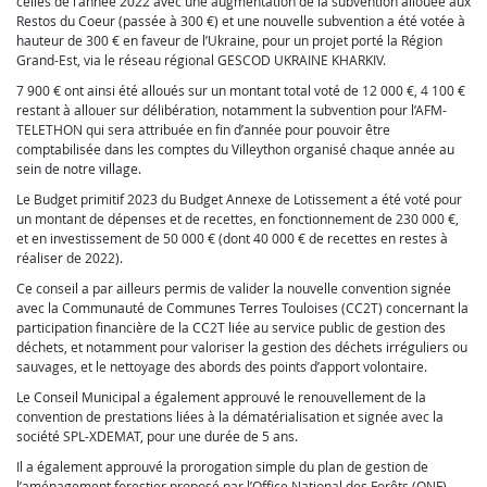
celles de l’année 2022 avec une augmentation de la subvention allouée aux
Restos du Coeur (passée à 300 €) et une nouvelle subvention a été votée à
hauteur de 300 € en faveur de l’Ukraine, pour un projet porté la Région
Grand-Est, via le réseau régional GESCOD UKRAINE KHARKIV.
7 900 € ont ainsi été alloués sur un montant total voté de 12 000 €, 4 100 €
restant à allouer sur délibération, notamment la subvention pour l’AFM-
TELETHON qui sera attribuée en fin d’année pour pouvoir être
comptabilisée dans les comptes du Villeython organisé chaque année au
sein de notre village.
Le Budget primitif 2023 du Budget Annexe de Lotissement a été voté pour
un montant de dépenses et de recettes, en fonctionnement de 230 000 €,
et en investissement de 50 000 € (dont 40 000 € de recettes en restes à
réaliser de 2022).
Ce conseil a par ailleurs permis de valider la nouvelle convention signée
avec la Communauté de Communes Terres Touloises (CC2T) concernant la
participation financière de la CC2T liée au service public de gestion des
déchets, et notamment pour valoriser la gestion des déchets irréguliers ou
sauvages, et le nettoyage des abords des points d’apport volontaire.
Le Conseil Municipal a également approuvé le renouvellement de la
convention de prestations liées à la dématérialisation et signée avec la
société SPL-XDEMAT, pour une durée de 5 ans.
Il a également approuvé la prorogation simple du plan de gestion de
l’aménagement forestier proposé par l’Office National des Forêts (ONF),