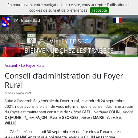
En poursuivant votre navigation sur ce site, vous acceptez l’utilisation de
cookies de suivi et de préférences
J’accepte
Trabec flash
fr
VILLEY LE SEC
BIENVENUE CHEZ LES TRABECS
Accueil
>
Le Foyer Rural
Conseil d’administration du Foyer
Rural
lundi 25 octobre 2021
Suite à l’assemblée générale du Foyer rural, le vendredi 24 septembre
2021, nous avons le plaisir de vous informer que le conseil d’administration
du Foyer est maintenant constitué de :
Chloé
CAËL
,
Nathalie
COLIN
,
André
DEJAUNE
,
Agnès
FAJON
,
Pascal
GEORGES
,
Alexia
MAIRE
,
Christian
WILLIG
.
Le CA s’est réuni le jeudi 30 septembre et ont été élus à l’unanimité :
Alexia
MAIRE
en tant que présidente,
Nathalie
COLIN
en tant que