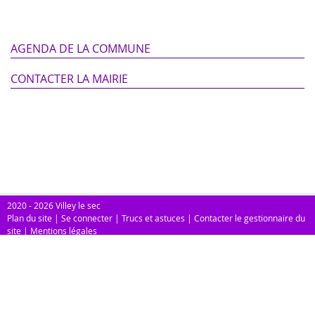
AGENDA DE LA COMMUNE
CONTACTER LA MAIRIE
2020 - 2026 Villey le sec
Plan du site
|
Se connecter
|
Trucs et astuces
|
Contacter le gestionnaire du
site
|
Mentions légales