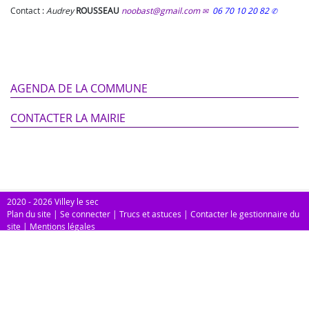
Contact :
Audrey
ROUSSEAU
noobast@gmail.com
06 70 10 20 82
AGENDA DE LA COMMUNE
CONTACTER LA MAIRIE
2020 - 2026 Villey le sec
Plan du site
|
Se connecter
|
Trucs et astuces
|
Contacter le gestionnaire du
site
|
Mentions légales