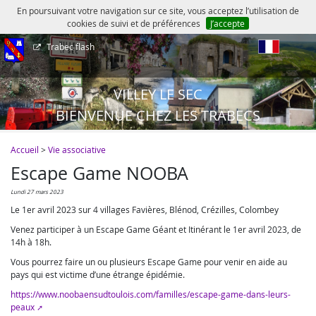
En poursuivant votre navigation sur ce site, vous acceptez l’utilisation de
cookies de suivi et de préférences
J’accepte
Trabec flash
fr
VILLEY LE SEC
BIENVENUE CHEZ LES TRABECS
Accueil
>
Vie associative
Escape Game NOOBA
lundi 27 mars 2023
Le 1er avril 2023 sur 4 villages Favières, Blénod, Crézilles, Colombey
Venez participer à un Escape Game Géant et Itinérant le 1er avril 2023, de
14h à 18h.
Vous pourrez faire un ou plusieurs Escape Game pour venir en aide au
pays qui est victime d’une étrange épidémie.
https://www.noobaensudtoulois.com/familles/escape-game-dans-leurs-
peaux