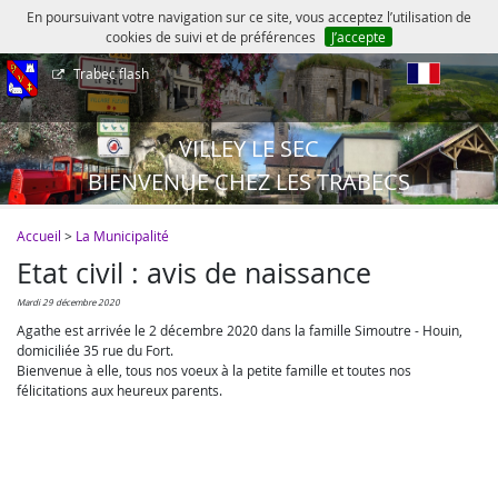
En poursuivant votre navigation sur ce site, vous acceptez l’utilisation de
cookies de suivi et de préférences
J’accepte
Trabec flash
fr
VILLEY LE SEC
BIENVENUE CHEZ LES TRABECS
Accueil
>
La Municipalité
Etat civil : avis de naissance
mardi 29 décembre 2020
Agathe est arrivée le 2 décembre 2020 dans la famille Simoutre - Houin,
domiciliée 35 rue du Fort.
Bienvenue à elle, tous nos voeux à la petite famille et toutes nos
félicitations aux heureux parents.