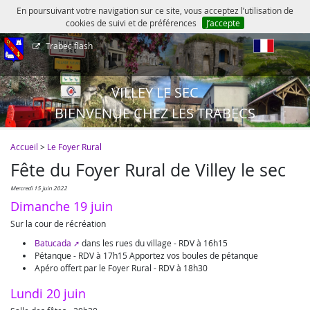
En poursuivant votre navigation sur ce site, vous acceptez l’utilisation de
cookies de suivi et de préférences
J’accepte
Trabec flash
fr
VILLEY LE SEC
BIENVENUE CHEZ LES TRABECS
Accueil
>
Le Foyer Rural
Fête du Foyer Rural de Villey le sec
mercredi 15 juin 2022
Dimanche 19 juin
Sur la cour de récréation
Batucada
dans les rues du village - RDV à 16h15
Pétanque - RDV à 17h15 Apportez vos boules de pétanque
Apéro offert par le Foyer Rural - RDV à 18h30
Lundi 20 juin