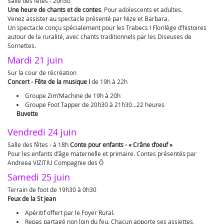
Salle des fêtes - 20h30
Une heure de chants et de contes
. Pour adolescents et adultes.
Venez assister au spectacle présenté par Nize et Barbara.
Un spectacle conçu spécialement pour les Trabecs ! Florilège d’histoires
autour de la ruralité, avec chants traditionnels par les Diseuses de
Sornettes.
Mardi 21 juin
Sur la cour de récréation
Concert - Fête de la musique !
de 19h à 22h
Groupe Zim’Machine de 19h à 20h
Groupe Foot Tapper de 20h30 à 21h30…22 heures
Buvette
Vendredi 24 juin
Salle des fêtes - à 18h
Conte pour enfants - « Crâne d’oeuf »
Pour les enfants d’âge maternelle et primaire. Contes présentés par
Andreea VIZITIU Compagnie des Ô
Samedi 25 juin
Terrain de foot de 19h30 à 0h30
Feux de la St Jean
Apéritif offert par le Foyer Rural.
Repas partagé non loin du feu. Chacun apporte ses assiettes,