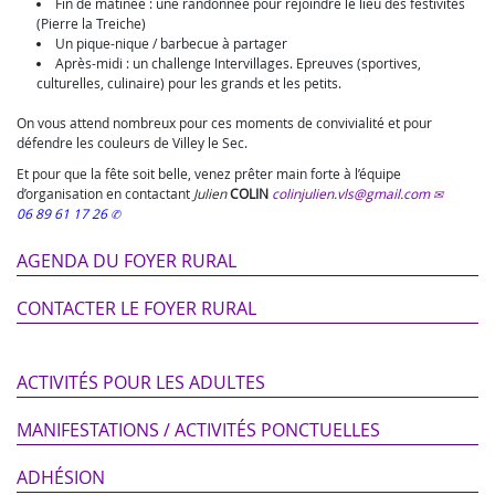
Fin de matinée : une randonnée pour rejoindre le lieu des festivités
(Pierre la Treiche)
Un pique-nique / barbecue à partager
Après-midi : un challenge Intervillages. Epreuves (sportives,
culturelles, culinaire) pour les grands et les petits.
On vous attend nombreux pour ces moments de convivialité et pour
défendre les couleurs de Villey le Sec.
Et pour que la fête soit belle, venez prêter main forte à l’équipe
d’organisation en contactant
Julien
COLIN
colinjulien.vls@gmail.com
06 89 61 17 26
AGENDA DU FOYER RURAL
CONTACTER LE FOYER RURAL
ACTIVITÉS POUR LES ADULTES
MANIFESTATIONS / ACTIVITÉS PONCTUELLES
ADHÉSION