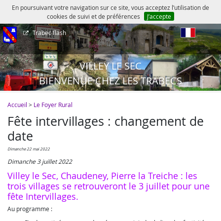
En poursuivant votre navigation sur ce site, vous acceptez l’utilisation de
cookies de suivi et de préférences
J’accepte
Trabec flash
fr
VILLEY LE SEC
BIENVENUE CHEZ LES TRABECS
Accueil
>
Le Foyer Rural
Fête intervillages : changement de
date
dimanche 22 mai 2022
Dimanche 3 juillet 2022
Villey le Sec, Chaudeney, Pierre la Treiche : les
trois villages se retrouveront le 3 juillet pour une
fête Intervillages.
Au programme :