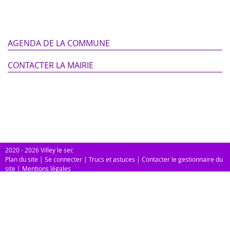
AGENDA DE LA COMMUNE
CONTACTER LA MAIRIE
2020 - 2026 Villey le sec
Plan du site
|
Se connecter
|
Trucs et astuces
|
Contacter le gestionnaire du
site
|
Mentions légales