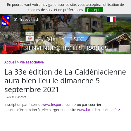
En poursuivant votre navigation sur ce site, vous acceptez l’utilisation de
cookies de suivi et de préférences
J’accepte
Trabec flash
fr
VILLEY LE SEC
BIENVENUE CHEZ LES TRABECS
Accueil
>
Vie associative
La 33e édition de La Caldéniacienne
aura bien lieu le dimanche 5
septembre 2021
lundi 30 août 2021
Inscription par Internet
www.lesportif.com
ou par courrier :
bulletin d’inscription à télécharger sur le site
www.lacaldeniacienne.fr