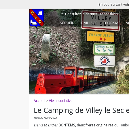
En poursuivant votr
Consultez le dernier
Trabec flash
ACCUEIL
LE VILLAGE
TOURISME
V
Accueil
>
Vie associative
Le Camping de Villey le Sec 
mardi 22 février 2022
Denis
et
Didier
BONTEMS
, deux frères originaires du Toulo