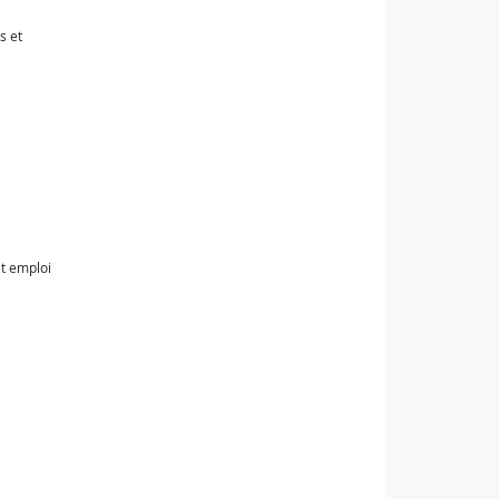
s et
et emploi