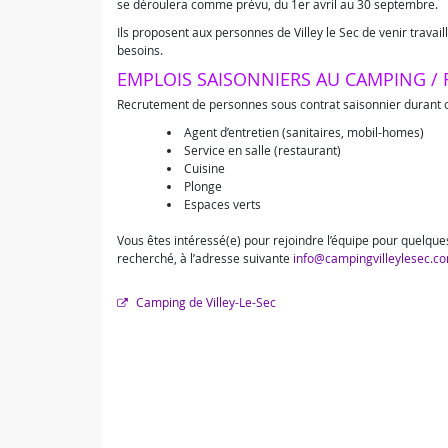
se déroulera comme prévu, du 1er avril au 30 septembre.
Ils proposent aux personnes de Villey le Sec de venir travail
besoins.
EMPLOIS SAISONNIERS AU CAMPING / 
Recrutement de personnes sous contrat saisonnier durant cet
Agent d’entretien (sanitaires, mobil-homes)
Service en salle (restaurant)
Cuisine
Plonge
Espaces verts
Vous êtes intéressé(e) pour rejoindre l’équipe pour quelque
recherché, à l’adresse suivante
info@campingvilleylesec.c
Camping de Villey-Le-Sec