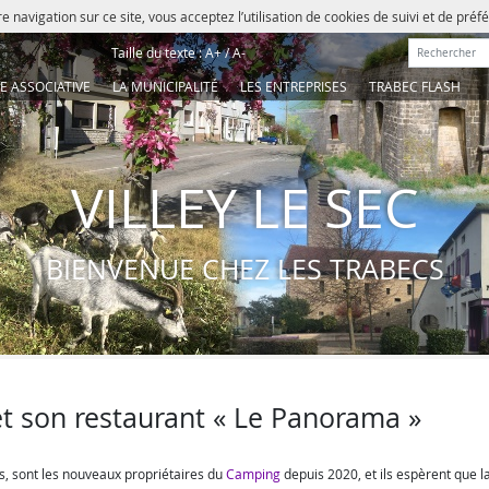
e navigation sur ce site, vous acceptez l’utilisation de cookies de suivi et de pré
Rechercher :
Taille du texte :
A+
/
A-
IE ASSOCIATIVE
LA MUNICIPALITÉ
LES ENTREPRISES
TRABEC FLASH
VILLEY LE SEC
BIENVENUE CHEZ LES TRABECS
et son restaurant « Le Panorama »
is, sont les nouveaux propriétaires du
Camping
depuis 2020, et ils espèrent que l