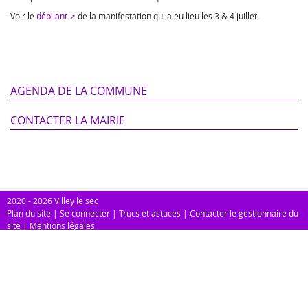
Voir le
dépliant
de la manifestation qui a eu lieu les 3 & 4 juillet.
AGENDA DE LA COMMUNE
CONTACTER LA MAIRIE
2020 - 2026 Villey le sec
Plan du site
|
Se connecter
|
Trucs et astuces
|
Contacter le gestionnaire du
site
|
Mentions légales