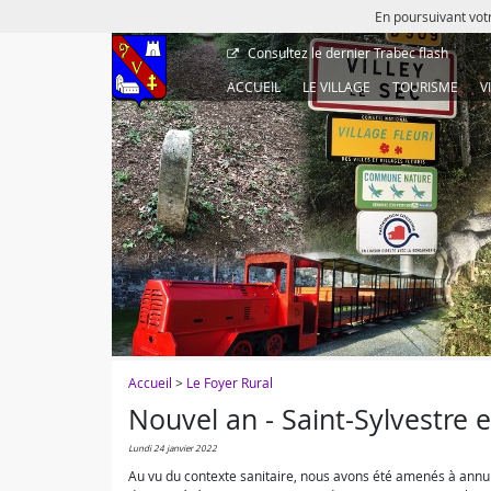
En poursuivant votr
Consultez le dernier
Trabec flash
ACCUEIL
LE VILLAGE
TOURISME
V
Accueil
>
Le Foyer Rural
Nouvel an - Saint-Sylvestre 
lundi 24 janvier 2022
Au vu du contexte sanitaire, nous avons été amenés à annu