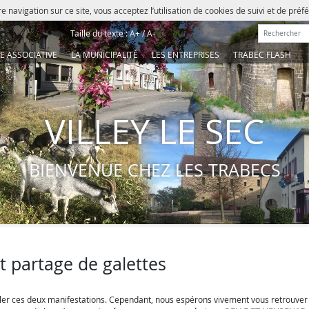
e navigation sur ce site, vous acceptez l’utilisation de cookies de suivi et de pré
Rechercher :
Taille du texte :
A+
/
A-
IE ASSOCIATIVE
LA MUNICIPALITÉ
LES ENTREPRISES
TRABEC FLASH
VILLEY LE SEC
BIENVENUE CHEZ LES TRABECS
et partage de galettes
ler ces deux manifestations. Cependant, nous espérons vivement vous retrouver 