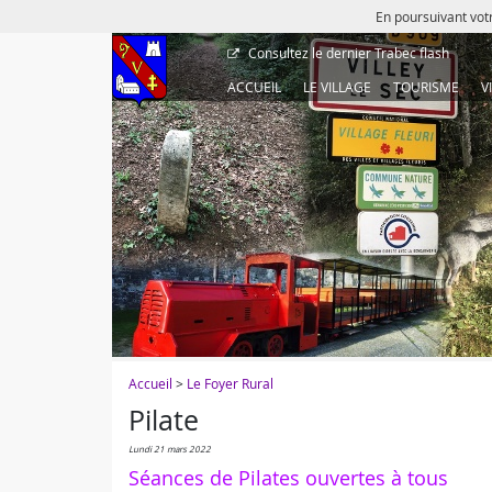
En poursuivant votr
Consultez le dernier
Trabec flash
ACCUEIL
LE VILLAGE
TOURISME
V
Accueil
>
Le Foyer Rural
Pilate
lundi 21 mars 2022
Séances de Pilates ouvertes à tous