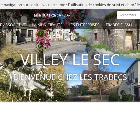
e navigation sur ce site, vous acceptez l’utilisation de cookies de suivi et de pré
Rechercher :
Taille du texte :
A+
/
A-
IE ASSOCIATIVE
LA MUNICIPALITÉ
LES ENTREPRISES
TRABEC FLASH
VILLEY LE SEC
BIENVENUE CHEZ LES TRABECS