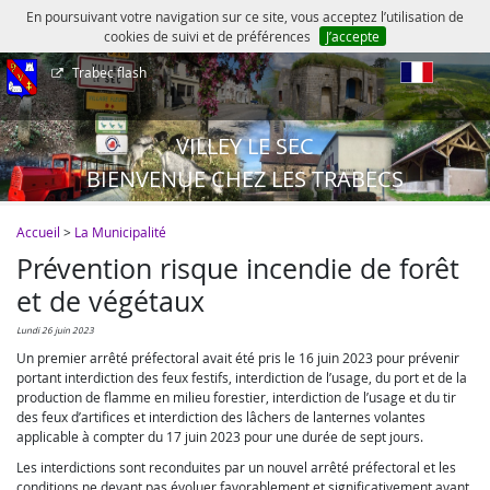
En poursuivant votre navigation sur ce site, vous acceptez l’utilisation de
cookies de suivi et de préférences
J’accepte
Trabec flash
fr
VILLEY LE SEC
BIENVENUE CHEZ LES TRABECS
Accueil
>
La Municipalité
Prévention risque incendie de forêt
et de végétaux
lundi 26 juin 2023
Un premier arrêté préfectoral avait été pris le 16 juin 2023 pour prévenir
portant interdiction des feux festifs, interdiction de l’usage, du port et de la
production de flamme en milieu forestier, interdiction de l’usage et du tir
des feux d’artifices et interdiction des lâchers de lanternes volantes
applicable à compter du 17 juin 2023 pour une durée de sept jours.
Les interdictions sont reconduites par un nouvel arrêté préfectoral et les
conditions ne devant pas évoluer favorablement et significativement avant