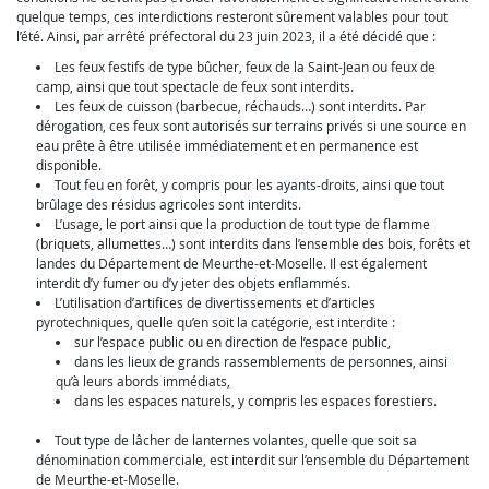
quelque temps, ces interdictions resteront sûrement valables pour tout
l’été. Ainsi, par arrêté préfectoral du 23 juin 2023, il a été décidé que :
Les feux festifs de type bûcher, feux de la Saint-Jean ou feux de
camp, ainsi que tout spectacle de feux sont interdits.
Les feux de cuisson (barbecue, réchauds…) sont interdits. Par
dérogation, ces feux sont autorisés sur terrains privés si une source en
eau prête à être utilisée immédiatement et en permanence est
disponible.
Tout feu en forêt, y compris pour les ayants-droits, ainsi que tout
brûlage des résidus agricoles sont interdits.
L’usage, le port ainsi que la production de tout type de flamme
(briquets, allumettes…) sont interdits dans l’ensemble des bois, forêts et
landes du Département de Meurthe-et-Moselle. Il est également
interdit d’y fumer ou d’y jeter des objets enflammés.
L’utilisation d’artifices de divertissements et d’articles
pyrotechniques, quelle qu’en soit la catégorie, est interdite :
sur l’espace public ou en direction de l’espace public,
dans les lieux de grands rassemblements de personnes, ainsi
qu’à leurs abords immédiats,
dans les espaces naturels, y compris les espaces forestiers.
Tout type de lâcher de lanternes volantes, quelle que soit sa
dénomination commerciale, est interdit sur l’ensemble du Département
de Meurthe-et-Moselle.