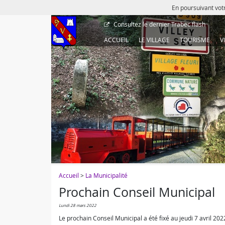
En poursuivant votr
Consultez le dernier
Trabec flash
ACCUEIL
LE VILLAGE
TOURISME
V
Accueil
>
La Municipalité
Prochain Conseil Municipal
lundi 28 mars 2022
Le prochain Conseil Municipal a été fixé au jeudi 7 avril 20