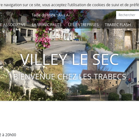
e navigation sur ce site, vous acceptez l’utilisation de cookies de suivi et de pré
Rechercher :
Taille du texte :
A+
/
A-
IE ASSOCIATIVE
LA MUNICIPALITÉ
LES ENTREPRISES
TRABEC FLASH
VILLEY LE SEC
BIENVENUE CHEZ LES TRABECS
22 à 20h00