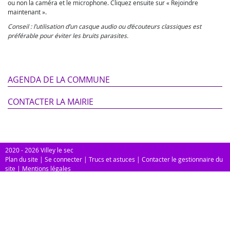
ou non la caméra et le microphone. Cliquez ensuite sur « Rejoindre
maintenant ».
Conseil : l’utilisation d’un casque audio ou d’écouteurs classiques est
préférable pour éviter les bruits parasites.
AGENDA DE LA COMMUNE
CONTACTER LA MAIRIE
2020 - 2026 Villey le sec
Plan du site
|
Se connecter
|
Trucs et astuces
|
Contacter le gestionnaire du
site
|
Mentions légales