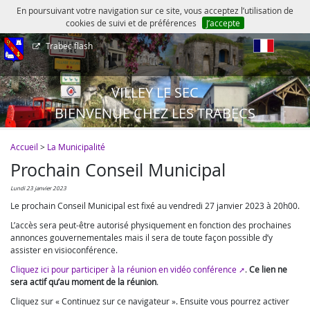
En poursuivant votre navigation sur ce site, vous acceptez l’utilisation de
cookies de suivi et de préférences
J’accepte
Trabec flash
fr
VILLEY LE SEC
BIENVENUE CHEZ LES TRABECS
Accueil
>
La Municipalité
Prochain Conseil Municipal
lundi 23 janvier 2023
Le prochain Conseil Municipal est fixé au vendredi 27 janvier 2023 à 20h00.
L’accès sera peut-être autorisé physiquement en fonction des prochaines
annonces gouvernementales mais il sera de toute façon possible d’y
assister en visioconférence.
Cliquez ici pour participer à la réunion en vidéo conférence
.
Ce lien ne
sera actif qu’au moment de la réunion
.
Cliquez sur « Continuez sur ce navigateur ». Ensuite vous pourrez activer