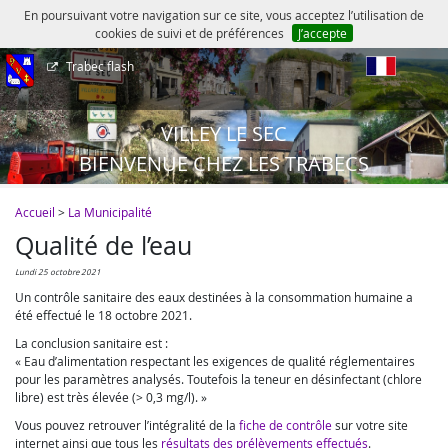
En poursuivant votre navigation sur ce site, vous acceptez l’utilisation de
cookies de suivi et de préférences
J’accepte
Trabec flash
fr
VILLEY LE SEC
BIENVENUE CHEZ LES TRABECS
Accueil
>
La Municipalité
Qualité de l’eau
lundi 25 octobre 2021
Un contrôle sanitaire des eaux destinées à la consommation humaine a
été effectué le 18 octobre 2021.
La conclusion sanitaire est :
« Eau d’alimentation respectant les exigences de qualité réglementaires
pour les paramètres analysés. Toutefois la teneur en désinfectant (chlore
libre) est très élevée (> 0,3 mg/l). »
Vous pouvez retrouver l’intégralité de la
fiche de contrôle
sur votre site
internet ainsi que tous les
résultats des prélèvements effectués
.