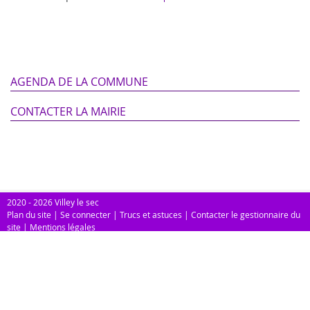
AGENDA DE LA COMMUNE
CONTACTER LA MAIRIE
2020 - 2026 Villey le sec
Plan du site
|
Se connecter
|
Trucs et astuces
|
Contacter le gestionnaire du
site
|
Mentions légales