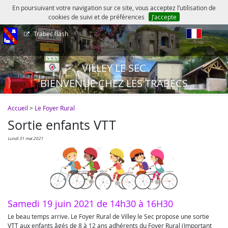
En poursuivant votre navigation sur ce site, vous acceptez l’utilisation de
cookies de suivi et de préférences
J’accepte
Trabec flash
fr
VILLEY LE SEC
BIENVENUE CHEZ LES TRABECS
Accueil
>
Le Foyer Rural
Sortie enfants VTT
lundi 31 mai 2021
Samedi 19 juin 2021 de 14h30 à 16H30
Le beau temps arrive. Le Foyer Rural de Villey le Sec propose une sortie
VTT aux enfants âgés de 8 à 12 ans adhérents du Foyer Rural (Important