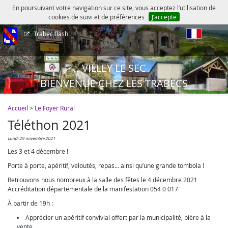
En poursuivant votre navigation sur ce site, vous acceptez l’utilisation de
cookies de suivi et de préférences
J’accepte
Trabec flash
fr
VILLEY LE SEC
BIENVENUE CHEZ LES TRABECS
Accueil
>
Le Foyer Rural
Téléthon 2021
lundi 29 novembre 2021
Les 3 et 4 décembre !
Porte à porte, apéritif, veloutés, repas… ainsi qu’une grande tombola !
Retrouvons nous nombreux à la salle des fêtes le 4 décembre 2021
Accréditation départementale de la manifestation 054 0 017
À partir de 19h :
Apprécier un apéritif convivial offert par la municipalité, bière à la
vente