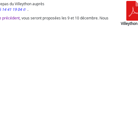
repas du Villeython auprès
6 14 41 19 04
.
 précédent
, vous seront proposées les 9 et 10 décembre. Nous
Villeytho