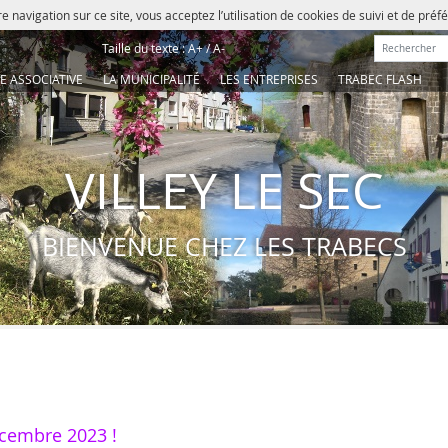
e navigation sur ce site, vous acceptez l’utilisation de cookies de suivi et de pré
Rechercher :
Taille du texte :
A+
/
A-
IE ASSOCIATIVE
LA MUNICIPALITÉ
LES ENTREPRISES
TRABEC FLASH
VILLEY LE SEC
BIENVENUE CHEZ LES TRABECS
cembre 2023 !