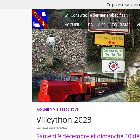
En poursuivant votr
Consultez le dernier
Trabec flash
ACCUEIL
LE VILLAGE
TOURISME
V
Accueil
>
Vie associative
Villeython 2023
samedi 25 novembre 2023
Samedi 9 décembre et dimanche 10 dé