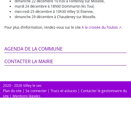
dimanche 22 décembre 10 h30 à Fontenoy sur Moselle,
mardi 24 décembre à 18h00 Dommartin lès Toul,
mercredi 25 décembre à 10h30 Villey St Étienne,
dimanche 29 décembre à Chaudeney sur Moselle.
Pour plus d’information, rendez-vous sur le site
A la croisée du Toulois
.
AGENDA DE LA COMMUNE
CONTACTER LA MAIRIE
2020 - 2026 Villey le sec
Plan du site
|
Se connecter
|
Trucs et astuces
|
Contacter le gestionnaire du
site
|
Mentions légales