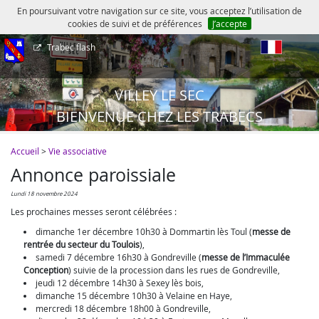
En poursuivant votre navigation sur ce site, vous acceptez l’utilisation de
cookies de suivi et de préférences
J’accepte
Trabec flash
fr
VILLEY LE SEC
BIENVENUE CHEZ LES TRABECS
Accueil
>
Vie associative
Annonce paroissiale
lundi 18 novembre 2024
Les prochaines messes seront célébrées :
dimanche 1er décembre 10h30 à Dommartin lès Toul (
messe de
rentrée du secteur du Toulois
),
samedi 7 décembre 16h30 à Gondreville (
messe de l’Immaculée
Conception
) suivie de la procession dans les rues de Gondreville,
jeudi 12 décembre 14h30 à Sexey lès bois,
dimanche 15 décembre 10h30 à Velaine en Haye,
mercredi 18 décembre 18h00 à Gondreville,