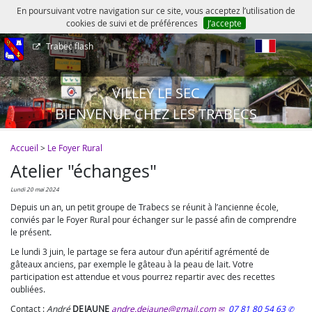
En poursuivant votre navigation sur ce site, vous acceptez l’utilisation de
cookies de suivi et de préférences
J’accepte
Trabec flash
fr
VILLEY LE SEC
BIENVENUE CHEZ LES TRABECS
Accueil
>
Le Foyer Rural
Atelier "échanges"
lundi 20 mai 2024
Depuis un an, un petit groupe de Trabecs se réunit à l’ancienne école,
conviés par le Foyer Rural pour échanger sur le passé afin de comprendre
le présent.
Le lundi 3 juin, le partage se fera autour d’un apéritif agrémenté de
gâteaux anciens, par exemple le gâteau à la peau de lait. Votre
participation est attendue et vous pourrez repartir avec des recettes
oubliées.
Contact :
André
DEJAUNE
andre.dejaune@gmail.com
07 81 80 54 63