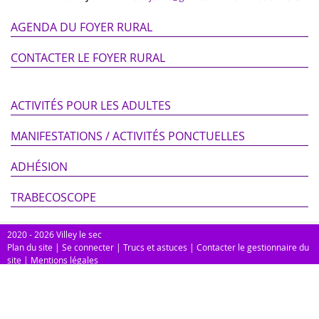
AGENDA DU FOYER RURAL
CONTACTER LE FOYER RURAL
ACTIVITÉS POUR LES ADULTES
MANIFESTATIONS / ACTIVITÉS PONCTUELLES
ADHÉSION
TRABECOSCOPE
2020 - 2026 Villey le sec
Plan du site
|
Se connecter
|
Trucs et astuces
|
Contacter le gestionnaire du
site
|
Mentions légales