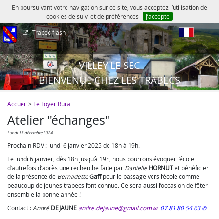
En poursuivant votre navigation sur ce site, vous acceptez l’utilisation de
cookies de suivi et de préférences
J’accepte
Trabec flash
fr
VILLEY LE SEC
BIENVENUE CHEZ LES TRABECS
Accueil
>
Le Foyer Rural
Atelier "échanges"
lundi 16 décembre 2024
Prochain RDV : lundi 6 janvier 2025 de 18h à 19h.
Le lundi 6 janvier, dès 18h jusqu’à 19h, nous pourrons évoquer l’école
d’autrefois d’après une recherche faite par
Danielle
HORNUT
et bénéficier
de la présence de
Bernadette
Gaff
pour le passage vers l’école comme
beaucoup de jeunes trabecs l’ont connue. Ce sera aussi l’occasion de fêter
ensemble la bonne année !
Contact :
André
DEJAUNE
andre.dejaune@gmail.com
07 81 80 54 63