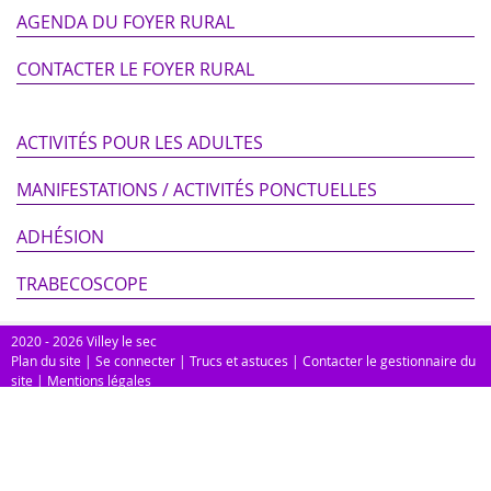
AGENDA DU FOYER RURAL
CONTACTER LE FOYER RURAL
ACTIVITÉS POUR LES ADULTES
MANIFESTATIONS / ACTIVITÉS PONCTUELLES
ADHÉSION
TRABECOSCOPE
2020 - 2026 Villey le sec
Plan du site
|
Se connecter
|
Trucs et astuces
|
Contacter le gestionnaire du
site
|
Mentions légales