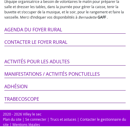
L’équipe organisatrice a besoin de volontaires le matin pour préparer la
salle et dresser les tables, dans la journée pour gérer la caisse, tenir la
buvette et s’occuper de la musique, et le soir, pour le rangement et faire la
vaisselle. Merci d’indiquer vos disponibilités à
Bernadette
GAFF
.
AGENDA DU FOYER RURAL
CONTACTER LE FOYER RURAL
ACTIVITÉS POUR LES ADULTES
MANIFESTATIONS / ACTIVITÉS PONCTUELLES
ADHÉSION
TRABECOSCOPE
2020 - 2026 Villey le sec
Plan du site
|
Se connecter
|
Trucs et astuces
|
Contacter le gestionnaire du
site
|
Mentions légales