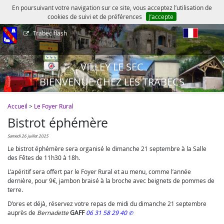
En poursuivant votre navigation sur ce site, vous acceptez l’utilisation de
cookies de suivi et de préférences
J’accepte
Trabec flash
fr
VILLEY LE SEC
BIENVENUE CHEZ LES TRABECS
Accueil
>
Le Foyer Rural
Bistrot éphémère
samedi 26 juillet 2025
Le bistrot éphémère sera organisé le dimanche 21 septembre à la Salle
des Fêtes de 11h30 à 18h.
L’apéritif sera offert par le Foyer Rural et au menu, comme l’année
dernière, pour 9€, jambon braisé à la broche avec beignets de pommes de
terre.
D’ores et déjà, réservez votre repas de midi du dimanche 21 septembre
auprès de
Bernadette
GAFF
06 31 58 29 40