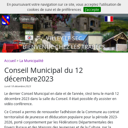
En poursuivant votre navigation sur ce site, vous acceptez l’utilisation de
cookies de suivi et de préférences
J’accepte
Trabec flash
fr
VILLEY LE SEC
BIENVENUE CHEZ LES TRABECS
Accueil
>
La Municipalité
Conseil Municipal du 12
décembre2023
lundi 18 décembre 2023
Le dernier Conseil Municipal en date et de l’année, s’est tenu le mardi 12
décembre 2023 dans la salle du Conseil. Il était possible d’y assister en
vidéo conférence.
Ce Conseil a permis de renouveler l’adhésion de la Commune au contrat
territorialisé de jeunesse et d’éducation populaire pour la période 2023-
2026, porté conjointement par les Fédérations Départementales des
Foyers Ruraux et des Maisons des Jeunesses et de la Culture, par la